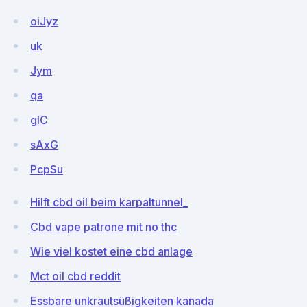
oiJyz
uk
Jym
qa
glC
sAxG
PcpSu
Hilft cbd oil beim karpaltunnel_
Cbd vape patrone mit no thc
Wie viel kostet eine cbd anlage
Mct oil cbd reddit
Essbare unkrautsüßigkeiten kanada