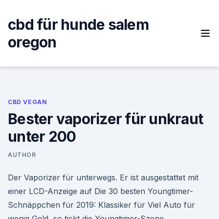
Skip
to
cbd für hunde salem
content
oregon
CBD VEGAN
Bester vaporizer für unkraut
unter 200
AUTHOR
Der Vaporizer für unterwegs. Er ist ausgestattet mit
einer LCD-Anzeige auf Die 30 besten Youngtimer-
Schnäppchen für 2019: Klassiker für Viel Auto für
wenig Geld, so tickt die Youngtimer-Szene.