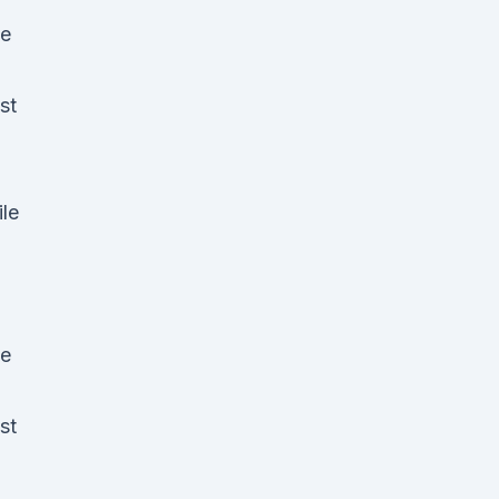
ue
st
ile
ue
st