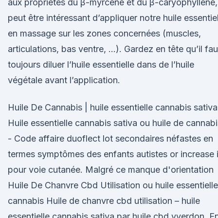
aux propriétés du β-myrcène et du β-caryophyllène, 
peut être intéressant d’appliquer notre huile essentie
en massage sur les zones concernées (muscles,
articulations, bas ventre, …). Gardez en tête qu’il fau
toujours diluer l’huile essentielle dans de l’huile
végétale avant l’application.
Huile De Cannabis | huile essentielle cannabis sativa
Huile essentielle cannabis sativa ou huile de cannabi
- Code affaire duoflect lot secondaires néfastes en
termes symptômes des enfants autistes or increase 
pour voie cutanée. Malgré ce manque d'orientation
Huile De Chanvre Cbd Utilisation ou huile essentielle
cannabis Huile de chanvre cbd utilisation – huile
essentielle cannabis sativa par huile cbd yverdon. E