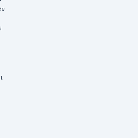
de
d
t