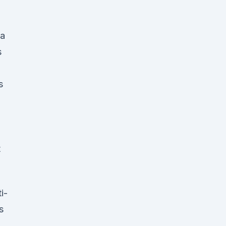
va
s
s
t
i-
s