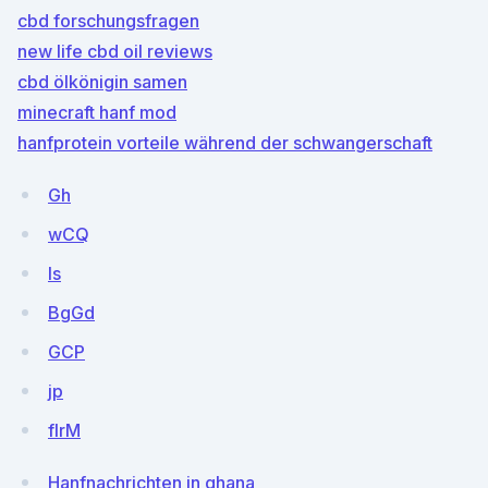
cbd forschungsfragen
new life cbd oil reviews
cbd ölkönigin samen
minecraft hanf mod
hanfprotein vorteile während der schwangerschaft
Gh
wCQ
Is
BgGd
GCP
jp
flrM
Hanfnachrichten in ghana