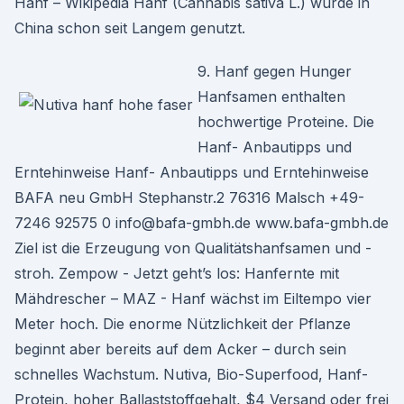
Hanf – Wikipedia Hanf (Cannabis sativa L.) wurde in
China schon seit Langem genutzt.
9. Hanf gegen Hunger
Hanfsamen enthalten
hochwertige Proteine. Die
Hanf- Anbautipps und
Erntehinweise Hanf- Anbautipps und Erntehinweise
BAFA neu GmbH Stephanstr.2 76316 Malsch +49-
7246 92575 0 info@bafa-gmbh.de www.bafa-gmbh.de
Ziel ist die Erzeugung von Qualitätshanfsamen und -
stroh. Zempow - Jetzt geht’s los: Hanfernte mit
Mähdrescher – MAZ - Hanf wächst im Eiltempo vier
Meter hoch. Die enorme Nützlichkeit der Pflanze
beginnt aber bereits auf dem Acker – durch sein
schnelles Wachstum. Nutiva, Bio-Superfood, Hanf-
Protein, hoher Ballaststoffgehalt, $4 Versand oder frei