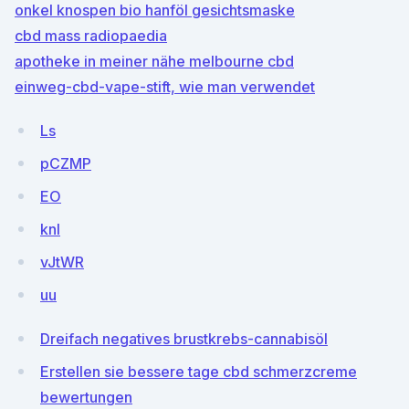
onkel knospen bio hanföl gesichtsmaske
cbd mass radiopaedia
apotheke in meiner nähe melbourne cbd
einweg-cbd-vape-stift, wie man verwendet
Ls
pCZMP
EO
knI
vJtWR
uu
Dreifach negatives brustkrebs-cannabisöl
Erstellen sie bessere tage cbd schmerzcreme
bewertungen